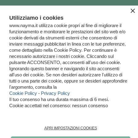
close
Informativa Privacy
Utilizziamo i cookies
Informativa Cookies
www.nayma.it utilizza cookie propri al fine di migliorare il
funzionamento e monitorare le prestazioni del sito web e/o
cookie derivati da strumenti esterni che consentono di
PRODOTTI
inviare messaggi pubblicitari in linea con le tue preferenze,
come dettagliato nella Cookie Policy. Per continuare è
Donna
necessario autorizzare i nostri cookie. Cliccando sul
pulsante ACCONSENTO, acconsenti all'uso dei cookie.
Uomo
Ignorando questo banner e navigando il sito acconsenti
all'uso dei cookie. Se non desideri autorizzare l'utilizzo di
Tutti i prodotti
tutti o una parte dei cookie, oppure se desideri approfondire
l'argomento, consulta la
Cookie Policy
-
Privacy Policy
Il tuo consenso ha una durata massima di 6 mesi.
Cookie accettati nel consenso: nessun consenso
APRI IMPOSTAZIONI COOKIES