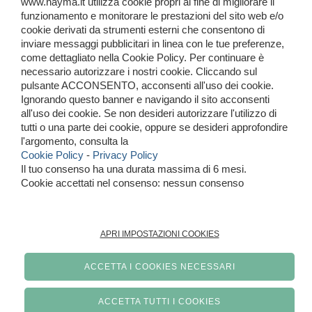
www.nayma.it utilizza cookie propri al fine di migliorare il
funzionamento e monitorare le prestazioni del sito web e/o
cookie derivati da strumenti esterni che consentono di
PRODOTTI
inviare messaggi pubblicitari in linea con le tue preferenze,
come dettagliato nella Cookie Policy. Per continuare è
Donna
necessario autorizzare i nostri cookie. Cliccando sul
pulsante ACCONSENTO, acconsenti all'uso dei cookie.
Uomo
Ignorando questo banner e navigando il sito acconsenti
all'uso dei cookie. Se non desideri autorizzare l'utilizzo di
Tutti i prodotti
tutti o una parte dei cookie, oppure se desideri approfondire
l'argomento, consulta la
Cookie Policy
-
Privacy Policy
Il tuo consenso ha una durata massima di 6 mesi.
Cookie accettati nel consenso: nessun consenso
APRI IMPOSTAZIONI COOKIES
ACCETTA I COOKIES NECESSARI
ACCETTA TUTTI I COOKIES