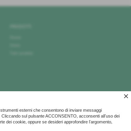
PRODOTTI
Donna
Uomo
Tutti i prodotti
close
da strumenti esterni che consentono di inviare messaggi
ookie. Cliccando sul pulsante ACCONSENTO, acconsenti all'uso dei
parte dei cookie, oppure se desideri approfondire l'argomento,