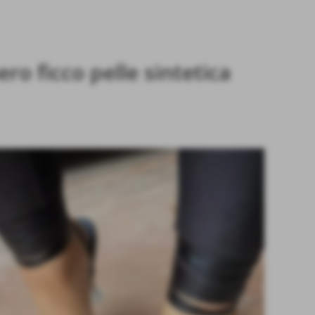
ro ficco pelle sintetica