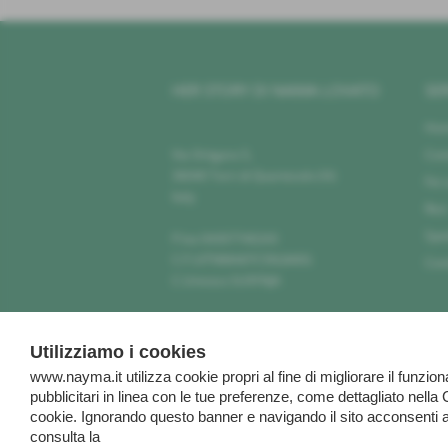
HER STORY DI NAIMA LOVATO
SER
Ho
Via Ortigara 5,
Cont
36040 Torri di Quartesolo (Vi)
Fai
Italy
Resi
Sped
P.Iva 04307740243
C.F LVTNMA87C59L840G
Cond
C.Univoco SU9YNJA
info@nayma.it
herstory@pec.it
Utilizziamo i cookies
www.nayma.it utilizza cookie propri al fine di migliorare il funz
pubblicitari in linea con le tue preferenze, come dettagliato ne
cookie. Ignorando questo banner e navigando il sito acconsenti all
consulta la