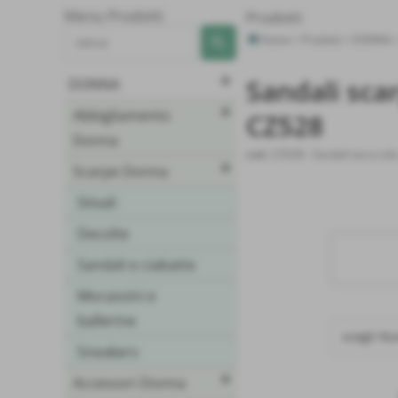
Menu Prodotti
Prodotti
Home
>
Prodotti
>
DONNA
add
Sandali scar
DONNA
add
Abbigliamento
CZ528
Donna
cod.:
CZ528
-
Sandali tacco alt
add
Scarpe Donna
Stivali
Decolte
Sandali e ciabatte
Mocassini e
ballerine
Sneakers
add
Accessori Donna