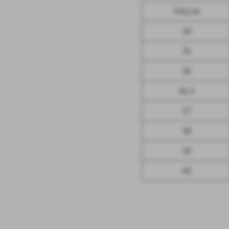
TAGLIA
34
35
36
36.5
37
38
39
40