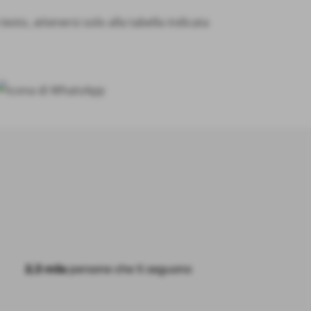
sto, attenersi solo alla tabella indicata
2,3 mila
persone che ti seguono