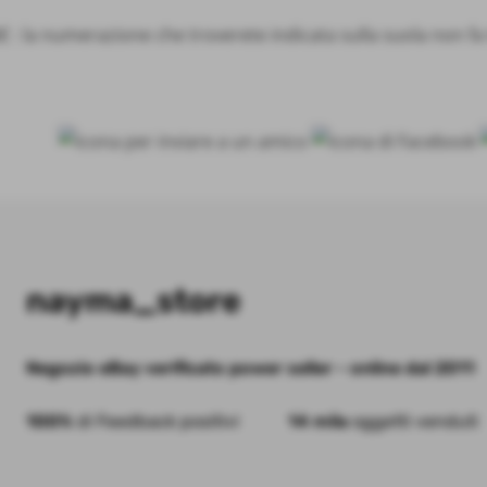
: la numerazione che troverete indicata sulla suola non fa te
nayma_store
Negozio eBay verificato power seller - online dal 2011
100%
di Feedback positivi
14 mila
oggetti venduti