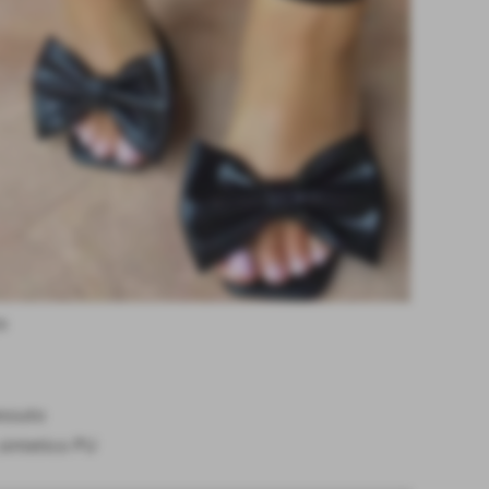
o
essuto
sintetico PU