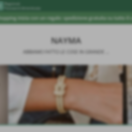
Registrati
Password dimenticata
shopping inizia con un regalo: spedizione gratuita su tutto il 
NAYMA
ABBIAMO FATTO LE COSE IN GRANDE ...