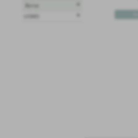
add
Borse
add
UOMO