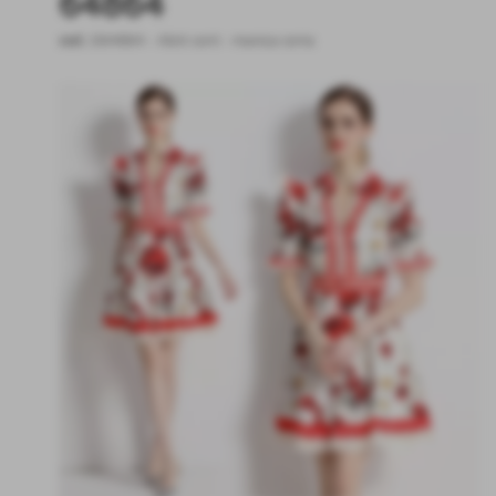
64864
cod.:
E64864
-
Abiti corti - manica corta