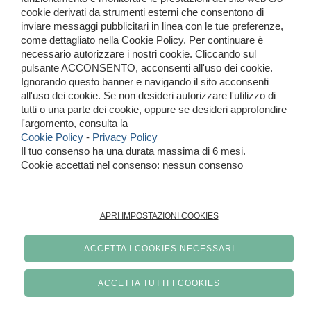
cookie derivati da strumenti esterni che consentono di
PRODOTTI
inviare messaggi pubblicitari in linea con le tue preferenze,
come dettagliato nella Cookie Policy. Per continuare è
Donna
necessario autorizzare i nostri cookie. Cliccando sul
pulsante ACCONSENTO, acconsenti all'uso dei cookie.
Uomo
Ignorando questo banner e navigando il sito acconsenti
all'uso dei cookie. Se non desideri autorizzare l'utilizzo di
Tutti i prodotti
tutti o una parte dei cookie, oppure se desideri approfondire
l'argomento, consulta la
Cookie Policy
-
Privacy Policy
Il tuo consenso ha una durata massima di 6 mesi.
Cookie accettati nel consenso: nessun consenso
APRI IMPOSTAZIONI COOKIES
ACCETTA I COOKIES NECESSARI
ACCETTA TUTTI I COOKIES
Realizzazione siti web www.sitoper.it