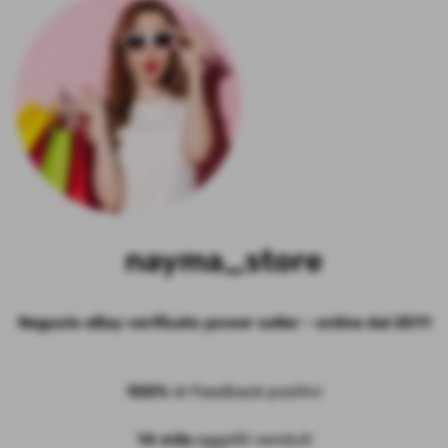
nayma_store
Negozio eBay verificato power seller - online dal 2011
100%
di Feedback positivi
14 mila
oggetti venduti