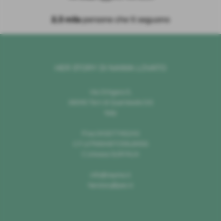
2,3 mila
persone che ti seguono
HER STORY DI NAIMA LOVATO
Via Ortigara 5,
36040 Torri di Quartesolo (Vi)
Italy
P.Iva 04307740243
C.F LVTNMA87C59L840G
C.Univoco SU9YNJA
info@nayma.it
herstory@pec.it