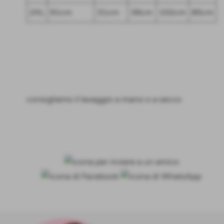
2XL
91cm
31cm
39cm
102cm
85cm
consigliamo il lavaggio a mano o a secco