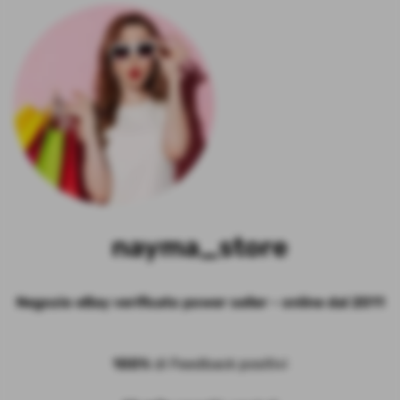
nayma_store
Negozio eBay verificato power seller - online dal 2011
100%
di Feedback positivi