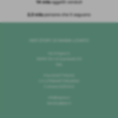
14 mila
oggetti venduti
2,3 mila
persone che ti seguono
HER STORY DI NAIMA LOVATO
Via Ortigara 5,
36040 Torri di Quartesolo (Vi)
Italy
P.Iva 04307740243
C.F LVTNMA87C59L840G
C.Univoco SU9YNJA
info@nayma.it
herstory@pec.it