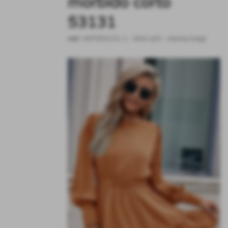
morbido corto
53131
cod.:
HNT053131-1
-
Abiti corti - manica lunga