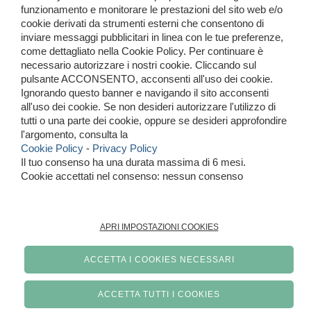
funzionamento e monitorare le prestazioni del sito web e/o
cookie derivati da strumenti esterni che consentono di
PRODOTTI
inviare messaggi pubblicitari in linea con le tue preferenze,
come dettagliato nella Cookie Policy. Per continuare è
Donna
necessario autorizzare i nostri cookie. Cliccando sul
pulsante ACCONSENTO, acconsenti all'uso dei cookie.
Uomo
Ignorando questo banner e navigando il sito acconsenti
all'uso dei cookie. Se non desideri autorizzare l'utilizzo di
Tutti i prodotti
tutti o una parte dei cookie, oppure se desideri approfondire
l'argomento, consulta la
Cookie Policy
-
Privacy Policy
Il tuo consenso ha una durata massima di 6 mesi.
Cookie accettati nel consenso: nessun consenso
APRI IMPOSTAZIONI COOKIES
ACCETTA I COOKIES NECESSARI
ACCETTA TUTTI I COOKIES