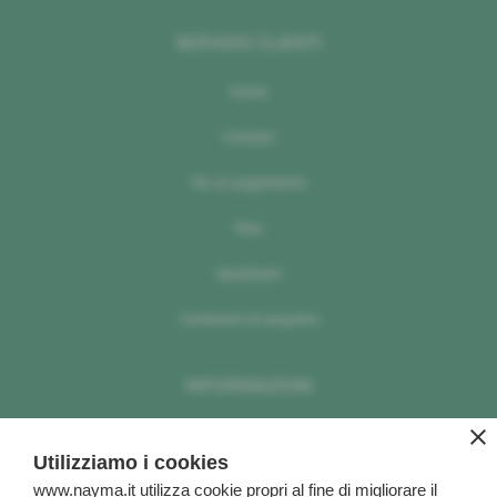
SERVIZIO CLIENTI
Home
Contatti
Fai un pagamento
Resi
Spedizioni
Condizioni di acquisto
INFORMAZIONI
close
Informativa Privacy
Utilizziamo i cookies
Informativa Cookies
www.nayma.it utilizza cookie propri al fine di migliorare il